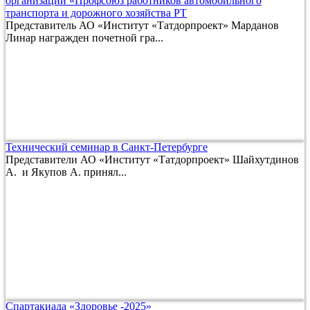
организации «Профсоюз работников автомобильного
транспорта и дорожного хозяйства РТ
Представитель АО «Институт «Татдорпроект» Марданов
Линар награжден почетной гра...
Технический семинар в Санкт-Петербурге
Представители АО «Институт «Татдорпроект» Шайхутдинов
А. и Якупов А. принял...
Спартакиада «Здоровье -2025»