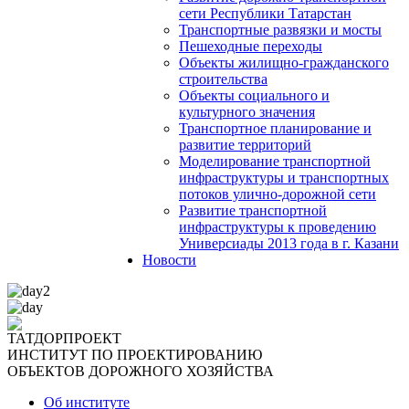
сети Республики Татарстан
Транспортные развязки и мосты
Пешеходные переходы
Объекты жилищно-гражданского
строительства
Объекты социального и
культурного значения
Транспортное планирование и
развитие территорий
Моделирование транспортной
инфраструктуры и транспортных
потоков улично-дорожной сети
Развитие транспортной
инфраструктуры к проведению
Универсиады 2013 года в г. Казани
Новости
ТАТДОРПРОЕКТ
ИНСТИТУТ ПО ПРОЕКТИРОВАНИЮ
ОБЪЕКТОВ ДОРОЖНОГО ХОЗЯЙСТВА
Об институте