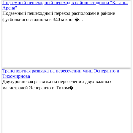
Подземный пешеходный переход в районе стадиона "Казань-
Арена"
Подземный пешеходный переход расположен в районе
футбольного стадиона в 340 м к юг�...
Транспортная развязка на пересечении улиц Эсперанто и
Тихомирнова
Двухуровневая развязка на пересечении двух важных
магистралей Эсперанто и Тихом�...