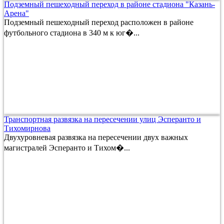
Подземный пешеходный переход в районе стадиона "Казань-
Арена"
Подземный пешеходный переход расположен в районе
футбольного стадиона в 340 м к юг�...
Транспортная развязка на пересечении улиц Эсперанто и
Тихомирнова
Двухуровневая развязка на пересечении двух важных
магистралей Эсперанто и Тихом�...