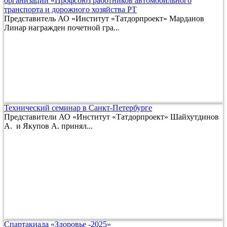
организации «Профсоюз работников автомобильного
транспорта и дорожного хозяйства РТ
Представитель АО «Институт «Татдорпроект» Марданов
Линар награжден почетной гра...
Технический семинар в Санкт-Петербурге
Представители АО «Институт «Татдорпроект» Шайхутдинов
А. и Якупов А. принял...
Спартакиада «Здоровье -2025»