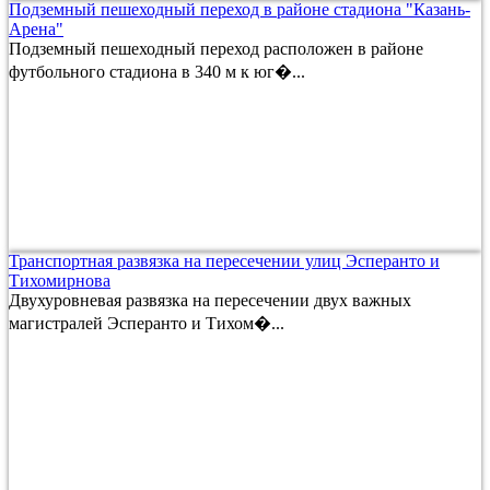
Подземный пешеходный переход в районе стадиона "Казань-
Арена"
Подземный пешеходный переход расположен в районе
футбольного стадиона в 340 м к юг�...
Транспортная развязка на пересечении улиц Эсперанто и
Тихомирнова
Двухуровневая развязка на пересечении двух важных
магистралей Эсперанто и Тихом�...