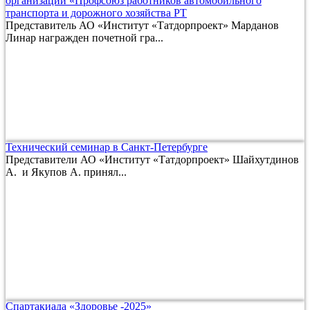
организации «Профсоюз работников автомобильного
транспорта и дорожного хозяйства РТ
Представитель АО «Институт «Татдорпроект» Марданов
Линар награжден почетной гра...
Технический семинар в Санкт-Петербурге
Представители АО «Институт «Татдорпроект» Шайхутдинов
А. и Якупов А. принял...
Спартакиада «Здоровье -2025»