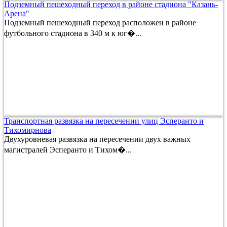
Подземный пешеходный переход в районе стадиона "Казань-
Арена"
Подземный пешеходный переход расположен в районе
футбольного стадиона в 340 м к юг�...
Транспортная развязка на пересечении улиц Эсперанто и
Тихомирнова
Двухуровневая развязка на пересечении двух важных
магистралей Эсперанто и Тихом�...