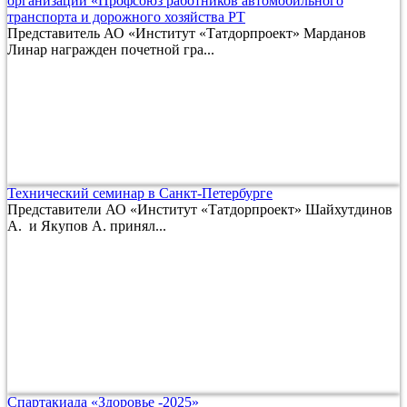
организации «Профсоюз работников автомобильного
транспорта и дорожного хозяйства РТ
Представитель АО «Институт «Татдорпроект» Марданов
Линар награжден почетной гра...
Технический семинар в Санкт-Петербурге
Представители АО «Институт «Татдорпроект» Шайхутдинов
А. и Якупов А. принял...
Спартакиада «Здоровье -2025»