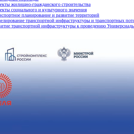
екты жилищно-гражданского строительства
екты социального и культурного значения
нспортное планирование и развитие территорий
елирование транспортной инфраструктуры и транспортных пот
витие транспортной инфраструктуры к проведению Универсиады 2