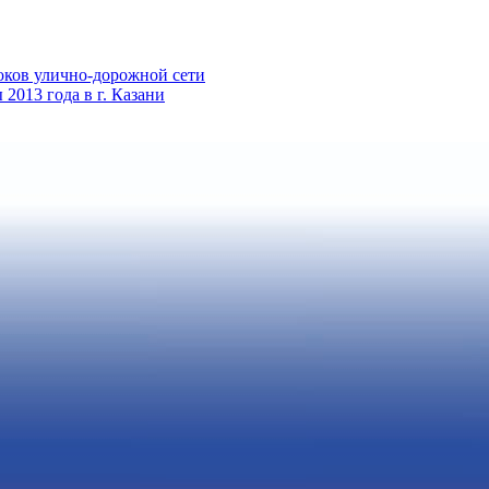
оков улично-дорожной сети
013 года в г. Казани