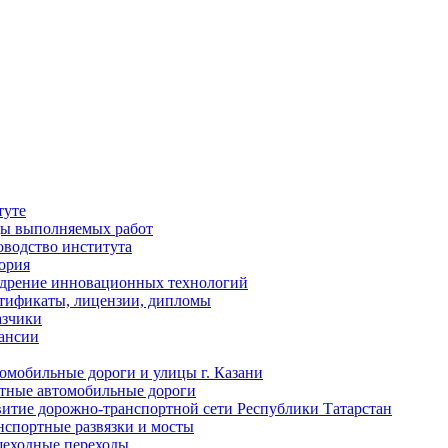
туте
ы выполняемых работ
оводство института
ория
дрение инновационных технологий
тификаты, лицензии, дипломы
азчики
ансии
омобильные дороги и улицы г. Казани
тные автомобильные дороги
витие дорожно-транспортной сети Республики Татарстан
нспортные развязки и мосты
еходные переходы