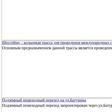
Шоссейно – кольцевая трасса для проведения международных 
Основным предназначением данной трассы является проведен
Подземный пешеходный переход на ул.Батурина
Подземный пешеходный переход запроектирован через ул.Батур