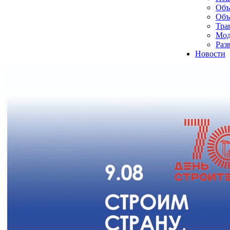
Объ
Объ
Тра
Мод
Раз
Новости