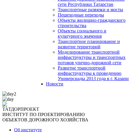
сети Республики Татарстан
Транспортные развязки и мосты
Пешеходные переходы
Объекты жилищно-гражданского
строительства
Объекты социального и
культурного значения
Транспортное планирование и
развитие территорий
Моделирование транспортной
инфраструктуры и транспортных
потоков улично-дорожной сети
Развитие транспортной
инфраструктуры к проведению
Универсиады 2013 года в г. Казани
Новости
ТАТДОРПРОЕКТ
ИНСТИТУТ ПО ПРОЕКТИРОВАНИЮ
ОБЪЕКТОВ ДОРОЖНОГО ХОЗЯЙСТВА
Об институте