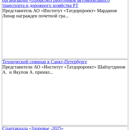
организации «Профсоюз работников автомобильного
транспорта и дорожного хозяйства РТ
Представитель АО «Институт «Татдорпроект» Марданов
Линар награжден почетной гра...
Технический семинар в Санкт-Петербурге
Представители АО «Институт «Татдорпроект» Шайхутдинов
А. и Якупов А. принял...
Спартакиада «Здоровье -2025»