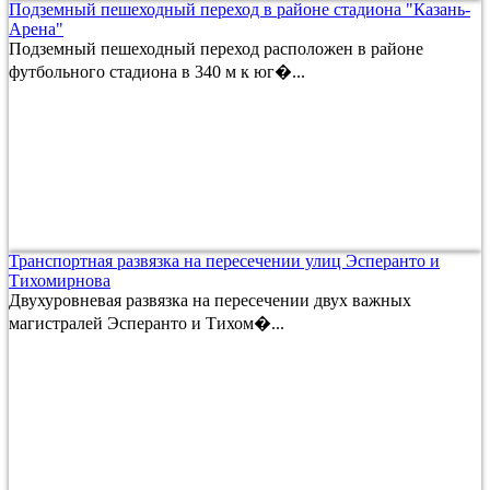
Подземный пешеходный переход в районе стадиона "Казань-
Арена"
Подземный пешеходный переход расположен в районе
футбольного стадиона в 340 м к юг�...
Транспортная развязка на пересечении улиц Эсперанто и
Тихомирнова
Двухуровневая развязка на пересечении двух важных
магистралей Эсперанто и Тихом�...