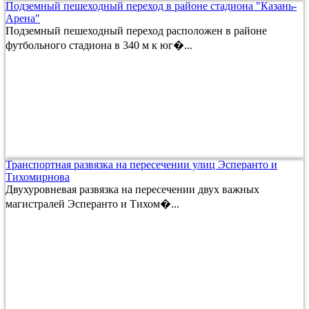
Подземный пешеходный переход в районе стадиона "Казань-
Арена"
Подземный пешеходный переход расположен в районе
футбольного стадиона в 340 м к юг�...
Транспортная развязка на пересечении улиц Эсперанто и
Тихомирнова
Двухуровневая развязка на пересечении двух важных
магистралей Эсперанто и Тихом�...