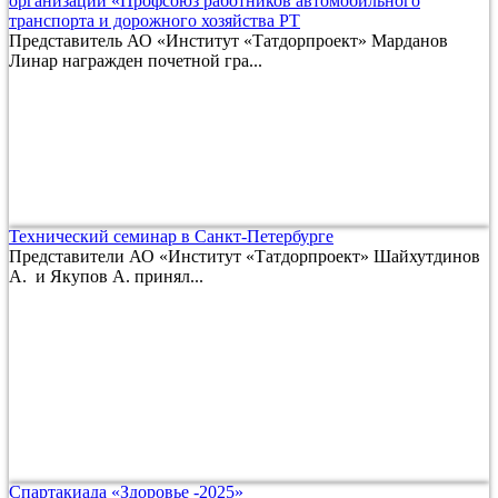
организации «Профсоюз работников автомобильного
транспорта и дорожного хозяйства РТ
Представитель АО «Институт «Татдорпроект» Марданов
Линар награжден почетной гра...
Технический семинар в Санкт-Петербурге
Представители АО «Институт «Татдорпроект» Шайхутдинов
А. и Якупов А. принял...
Спартакиада «Здоровье -2025»