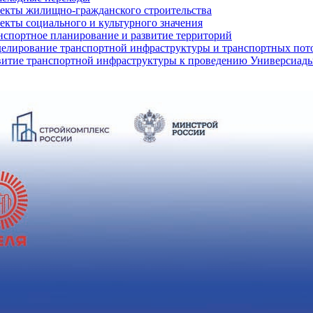
екты жилищно-гражданского строительства
екты социального и культурного значения
нспортное планирование и развитие территорий
елирование транспортной инфраструктуры и транспортных пот
витие транспортной инфраструктуры к проведению Универсиады 2