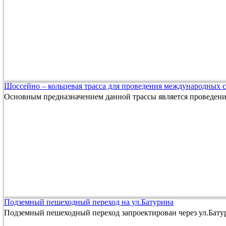
Шоссейно – кольцевая трасса для проведения международных 
Основным предназначением данной трассы является проведен
Подземный пешеходный переход на ул.Батурина
Подземный пешеходный переход запроектирован через ул.Батур