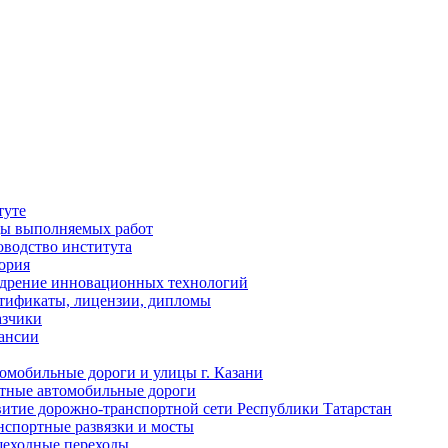
туте
ы выполняемых работ
оводство института
ория
дрение инновационных технологий
тификаты, лицензии, дипломы
азчики
ансии
омобильные дороги и улицы г. Казани
тные автомобильные дороги
витие дорожно-транспортной сети Республики Татарстан
нспортные развязки и мосты
еходные переходы