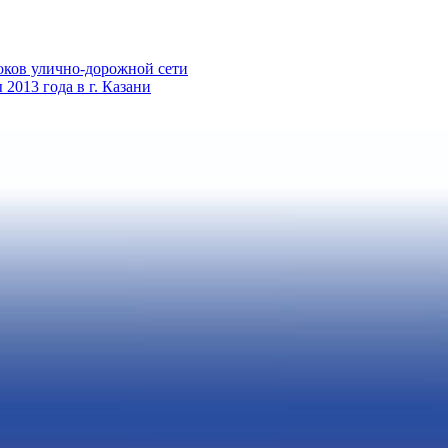
оков улично-дорожной сети
013 года в г. Казани