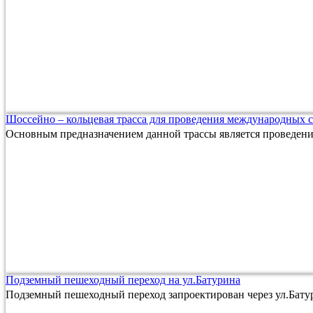
Шоссейно – кольцевая трасса для проведения международных 
Основным предназначением данной трассы является проведен
Подземный пешеходный переход на ул.Батурина
Подземный пешеходный переход запроектирован через ул.Батур