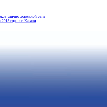
оков улично-дорожной сети
013 года в г. Казани