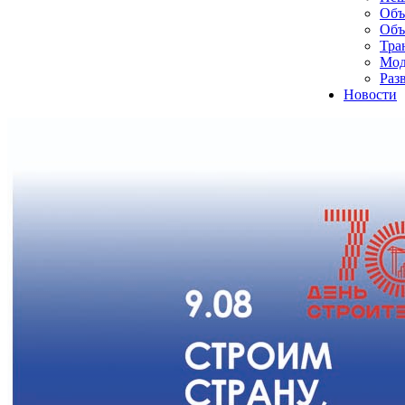
Объ
Объ
Тра
Мод
Раз
Новости