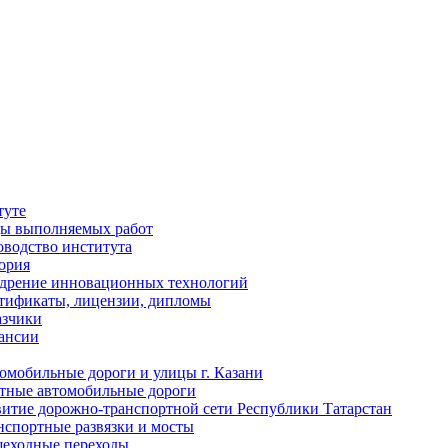
туте
ы выполняемых работ
оводство института
ория
дрение инновационных технологий
тификаты, лицензии, дипломы
азчики
ансии
омобильные дороги и улицы г. Казани
тные автомобильные дороги
витие дорожно-транспортной сети Республики Татарстан
нспортные развязки и мосты
еходные переходы