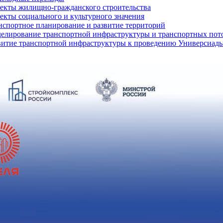
екты жилищно-гражданского строительства
екты социального и культурного значения
нспортное планирование и развитие территорий
елирование транспортной инфраструктуры и транспортных пот
витие транспортной инфраструктуры к проведению Универсиады 2