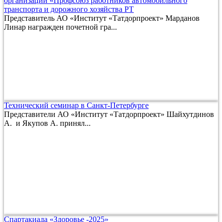
организации «Профсоюз работников автомобильного
транспорта и дорожного хозяйства РТ
Представитель АО «Институт «Татдорпроект» Марданов
Линар награжден почетной гра...
Технический семинар в Санкт-Петербурге
Представители АО «Институт «Татдорпроект» Шайхутдинов
А. и Якупов А. принял...
Спартакиада «Здоровье -2025»