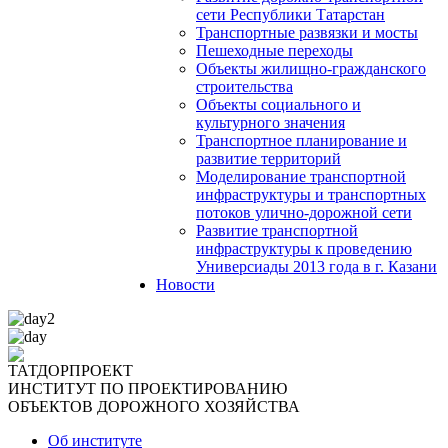
сети Республики Татарстан
Транспортные развязки и мосты
Пешеходные переходы
Объекты жилищно-гражданского
строительства
Объекты социального и
культурного значения
Транспортное планирование и
развитие территорий
Моделирование транспортной
инфраструктуры и транспортных
потоков улично-дорожной сети
Развитие транспортной
инфраструктуры к проведению
Универсиады 2013 года в г. Казани
Новости
ТАТДОРПРОЕКТ
ИНСТИТУТ ПО ПРОЕКТИРОВАНИЮ
ОБЪЕКТОВ ДОРОЖНОГО ХОЗЯЙСТВА
Об институте