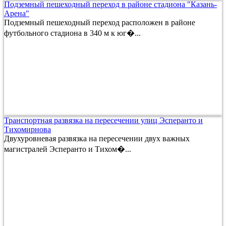
Подземный пешеходный переход в районе стадиона "Казань-
Арена"
Подземный пешеходный переход расположен в районе
футбольного стадиона в 340 м к юг�...
Транспортная развязка на пересечении улиц Эсперанто и
Тихомирнова
Двухуровневая развязка на пересечении двух важных
магистралей Эсперанто и Тихом�...