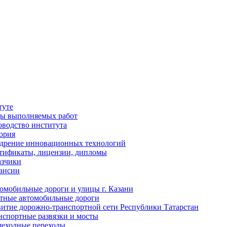
туте
ы выполняемых работ
оводство института
ория
дрение инновационных технологий
тификаты, лицензии, дипломы
азчики
ансии
омобильные дороги и улицы г. Казани
тные автомобильные дороги
витие дорожно-транспортной сети Республики Татарстан
нспортные развязки и мосты
еходные переходы