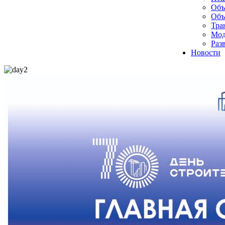
Объ
Объ
Тра
Мод
Раз
Новости