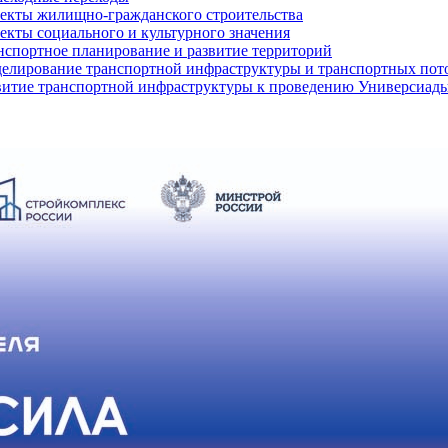
екты жилищно-гражданского строительства
екты социального и культурного значения
нспортное планирование и развитие территорий
елирование транспортной инфраструктуры и транспортных пот
витие транспортной инфраструктуры к проведению Универсиады 2