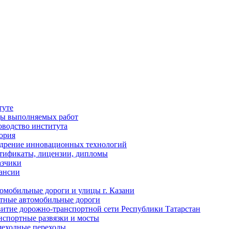
туте
ы выполняемых работ
оводство института
ория
дрение инновационных технологий
тификаты, лицензии, дипломы
азчики
ансии
омобильные дороги и улицы г. Казани
тные автомобильные дороги
витие дорожно-транспортной сети Республики Татарстан
нспортные развязки и мосты
еходные переходы