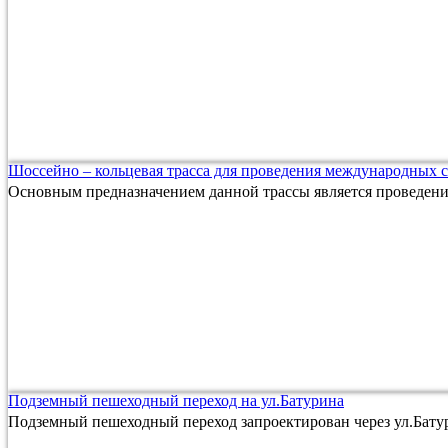
Шоссейно – кольцевая трасса для проведения международных 
Основным предназначением данной трассы является проведен
Подземный пешеходный переход на ул.Батурина
Подземный пешеходный переход запроектирован через ул.Батур