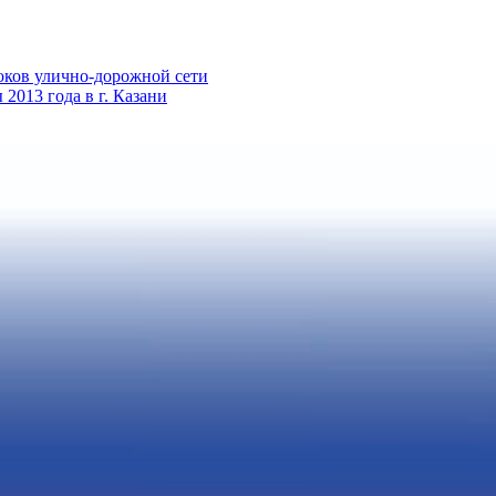
оков улично-дорожной сети
013 года в г. Казани