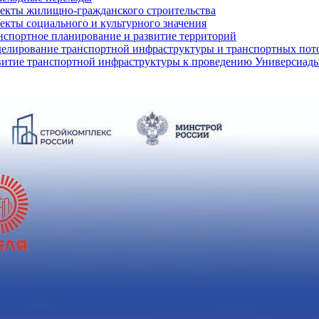
екты жилищно-гражданского строительства
екты социального и культурного значения
нспортное планирование и развитие территорий
елирование транспортной инфраструктуры и транспортных пот
витие транспортной инфраструктуры к проведению Универсиады 2