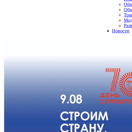
Объ
Объ
Тра
Мод
Раз
Новости