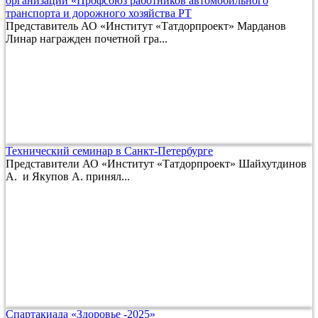
организации «Профсоюз работников автомобильного
транспорта и дорожного хозяйства РТ
Представитель АО «Институт «Татдорпроект» Марданов
Линар награжден почетной гра...
Технический семинар в Санкт-Петербурге
Представители АО «Институт «Татдорпроект» Шайхутдинов
А. и Якупов А. принял...
Спартакиада «Здоровье -2025»