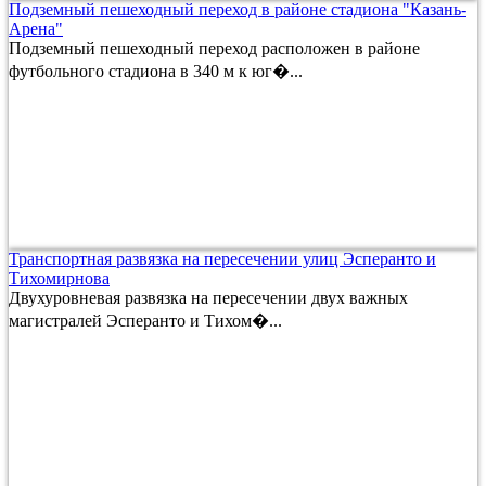
Подземный пешеходный переход в районе стадиона "Казань-
Арена"
Подземный пешеходный переход расположен в районе
футбольного стадиона в 340 м к юг�...
Транспортная развязка на пересечении улиц Эсперанто и
Тихомирнова
Двухуровневая развязка на пересечении двух важных
магистралей Эсперанто и Тихом�...