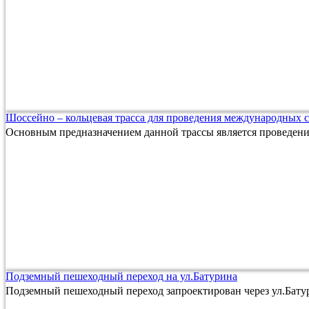
Шоссейно – кольцевая трасса для проведения международных 
Основным предназначением данной трассы является проведен
Подземный пешеходный переход на ул.Батурина
Подземный пешеходный переход запроектирован через ул.Батур