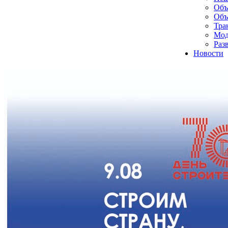
Объ
Объ
Тра
Мод
Раз
Новости