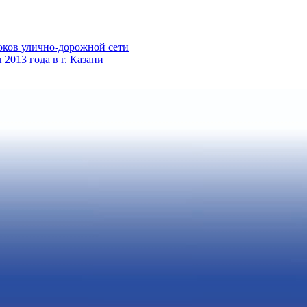
оков улично-дорожной сети
013 года в г. Казани