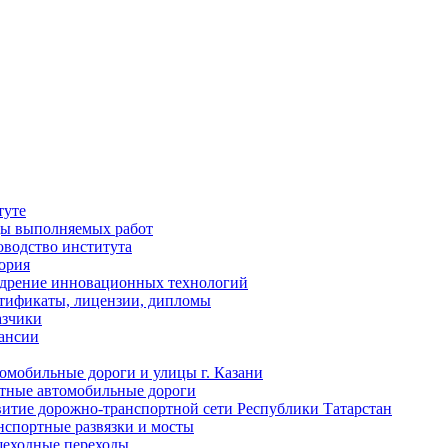
туте
ы выполняемых работ
оводство института
ория
дрение инновационных технологий
тификаты, лицензии, дипломы
азчики
ансии
омобильные дороги и улицы г. Казани
тные автомобильные дороги
витие дорожно-транспортной сети Республики Татарстан
нспортные развязки и мосты
еходные переходы