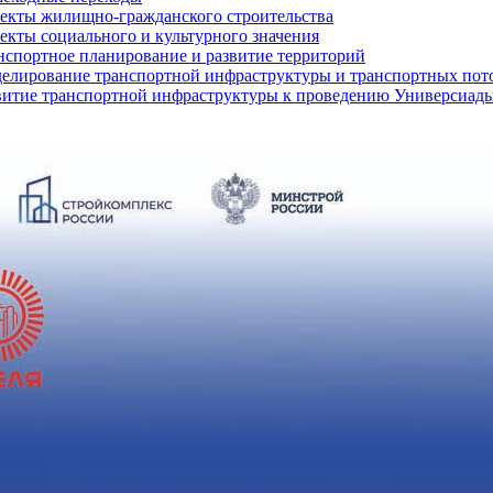
екты жилищно-гражданского строительства
екты социального и культурного значения
нспортное планирование и развитие территорий
елирование транспортной инфраструктуры и транспортных пот
витие транспортной инфраструктуры к проведению Универсиады 2