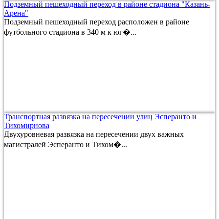
Подземный пешеходный переход в районе стадиона "Казань-
Арена"
Подземный пешеходный переход расположен в районе
футбольного стадиона в 340 м к юг�...
Транспортная развязка на пересечении улиц Эсперанто и
Тихомирнова
Двухуровневая развязка на пересечении двух важных
магистралей Эсперанто и Тихом�...