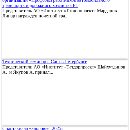
организации «Профсоюз работников автомобильного
транспорта и дорожного хозяйства РТ
Представитель АО «Институт «Татдорпроект» Марданов
Линар награжден почетной гра...
Технический семинар в Санкт-Петербурге
Представители АО «Институт «Татдорпроект» Шайхутдинов
А. и Якупов А. принял...
Спартакиада «Здоровье -2025»