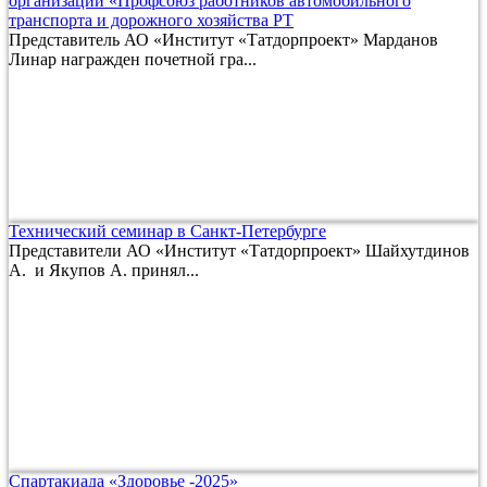
организации «Профсоюз работников автомобильного
транспорта и дорожного хозяйства РТ
Представитель АО «Институт «Татдорпроект» Марданов
Линар награжден почетной гра...
Технический семинар в Санкт-Петербурге
Представители АО «Институт «Татдорпроект» Шайхутдинов
А. и Якупов А. принял...
Спартакиада «Здоровье -2025»