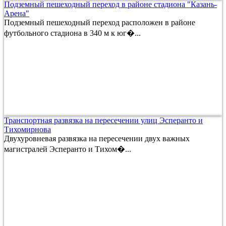
Подземный пешеходный переход в районе стадиона "Казань-
Арена"
Подземный пешеходный переход расположен в районе
футбольного стадиона в 340 м к юг�...
Транспортная развязка на пересечении улиц Эсперанто и
Тихомирнова
Двухуровневая развязка на пересечении двух важных
магистралей Эсперанто и Тихом�...