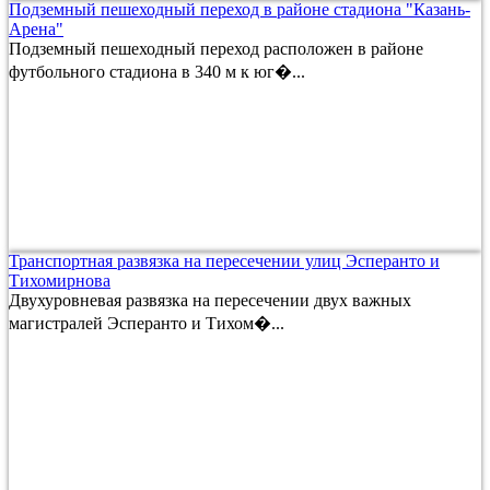
Подземный пешеходный переход в районе стадиона "Казань-
Арена"
Подземный пешеходный переход расположен в районе
футбольного стадиона в 340 м к юг�...
Транспортная развязка на пересечении улиц Эсперанто и
Тихомирнова
Двухуровневая развязка на пересечении двух важных
магистралей Эсперанто и Тихом�...