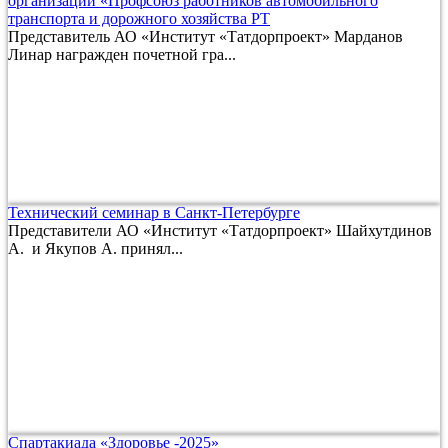
организации «Профсоюз работников автомобильного
транспорта и дорожного хозяйства РТ
Представитель АО «Институт «Татдорпроект» Марданов
Линар награжден почетной гра...
Технический семинар в Санкт-Петербурге
Представители АО «Институт «Татдорпроект» Шайхутдинов
А. и Якупов А. принял...
Спартакиада «Здоровье -2025»