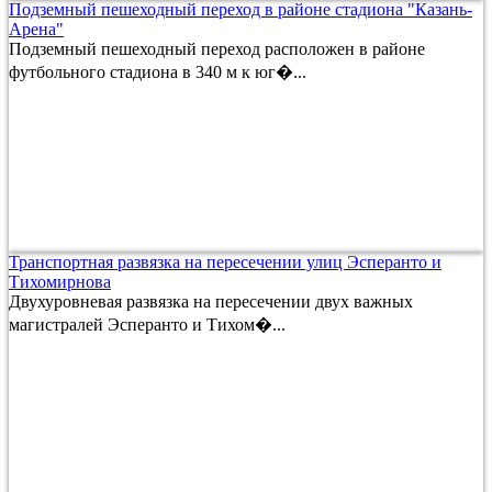
Подземный пешеходный переход в районе стадиона "Казань-
Арена"
Подземный пешеходный переход расположен в районе
футбольного стадиона в 340 м к юг�...
Транспортная развязка на пересечении улиц Эсперанто и
Тихомирнова
Двухуровневая развязка на пересечении двух важных
магистралей Эсперанто и Тихом�...