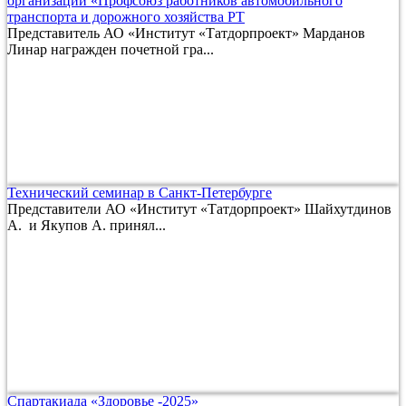
организации «Профсоюз работников автомобильного
транспорта и дорожного хозяйства РТ
Представитель АО «Институт «Татдорпроект» Марданов
Линар награжден почетной гра...
Технический семинар в Санкт-Петербурге
Представители АО «Институт «Татдорпроект» Шайхутдинов
А. и Якупов А. принял...
Спартакиада «Здоровье -2025»