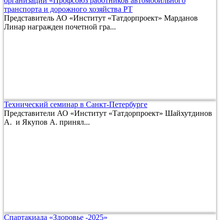
организации «Профсоюз работников автомобильного
транспорта и дорожного хозяйства РТ
Представитель АО «Институт «Татдорпроект» Марданов
Линар награжден почетной гра...
Технический семинар в Санкт-Петербурге
Представители АО «Институт «Татдорпроект» Шайхутдинов
А. и Якупов А. принял...
Спартакиада «Здоровье -2025»