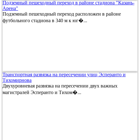
Подземный пешеходный переход в районе стадиона "Казань-
Арена"
Подземный пешеходный переход расположен в районе
футбольного стадиона в 340 м к юг�...
Транспортная развязка на пересечении улиц Эсперанто и
Тихомирнова
Двухуровневая развязка на пересечении двух важных
магистралей Эсперанто и Тихом�...